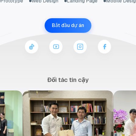
Prototype
Web Design
Landing Page
Mobile Desig
Bắt đầu dự án
Đối tác tin cậy