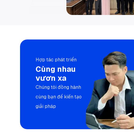
Hợp tác phát triển
Cùng nhau
vươn xa
Chúng tôi đồng hành
cùng bạn để kiến tạo
giải pháp