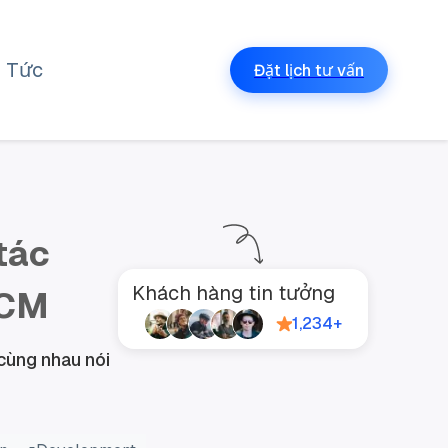
n Tức
Đặt lịch tư vấn
 tác
Khách hàng tin tưởng
HCM
1,234+
cùng nhau nói