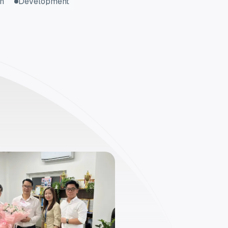
n
Development