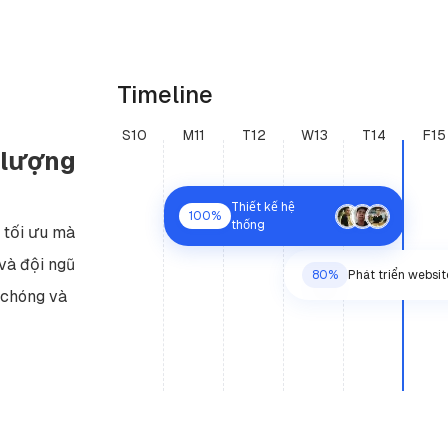
Timeline
S10
M11
T12
W13
T14
F15
 lượng
Thiết kế hệ
100%
thống
 tối ưu mà
và đội ngũ
80%
Phát triển websit
 chóng và