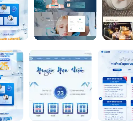
Website Thẩm mỹ
Giao diện sang trọng, tinh tế, tôn vinh vẻ đẹp và t
cục hài hoà và màu sắc thu hút.