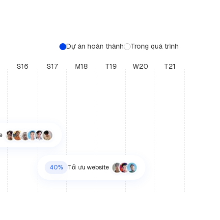
Dự án hoàn thành
Trong quá trình
S16
S17
M18
T19
W20
T21
e
40%
Tối ưu website