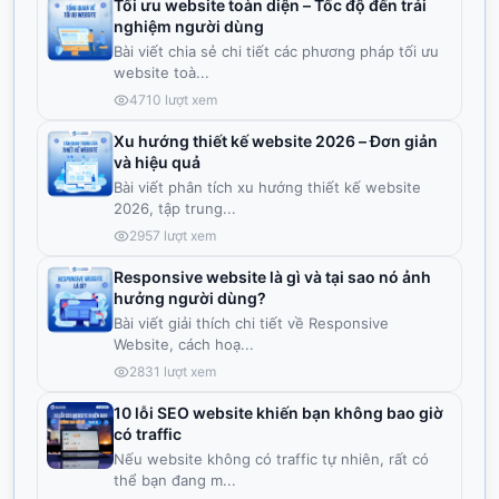
Tối ưu website toàn diện – Tốc độ đến trải
nghiệm người dùng
Bài viết chia sẻ chi tiết các phương pháp tối ưu
website toà
...
4710
lượt xem
Xu hướng thiết kế website 2026 – Đơn giản
và hiệu quả
Bài viết phân tích xu hướng thiết kế website
2026, tập trung
...
2957
lượt xem
Responsive website là gì và tại sao nó ảnh
hưởng người dùng?
Bài viết giải thích chi tiết về Responsive
Website, cách hoạ
...
2831
lượt xem
10 lỗi SEO website khiến bạn không bao giờ
có traffic
Nếu website không có traffic tự nhiên, rất có
thể bạn đang m
...