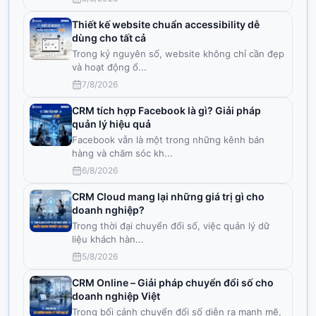
Thiết kế website chuẩn accessibility dễ
dùng cho tất cả
Trong kỷ nguyên số, website không chỉ cần đẹp
và hoạt động ổ
...
7/8/2026
CRM tích hợp Facebook là gì? Giải pháp
quản lý hiệu quả
Facebook vẫn là một trong những kênh bán
hàng và chăm sóc kh
...
6/8/2026
CRM Cloud mang lại những giá trị gì cho
doanh nghiệp?
Trong thời đại chuyển đổi số, việc quản lý dữ
liệu khách hàn
...
5/8/2026
CRM Online – Giải pháp chuyển đổi số cho
doanh nghiệp Việt
Trong bối cảnh chuyển đổi số diễn ra mạnh mẽ,