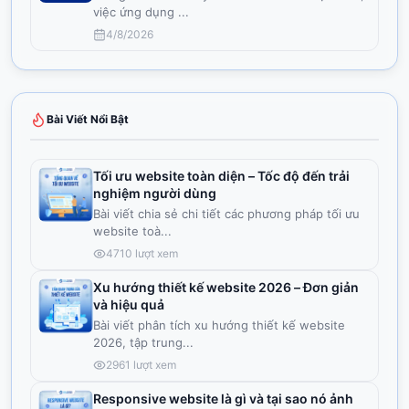
việc ứng dụng
...
4/8/2026
Bài Viết Nổi Bật
Tối ưu website toàn diện – Tốc độ đến trải
nghiệm người dùng
Bài viết chia sẻ chi tiết các phương pháp tối ưu
website toà
...
4710
lượt xem
Xu hướng thiết kế website 2026 – Đơn giản
và hiệu quả
Bài viết phân tích xu hướng thiết kế website
2026, tập trung
...
2961
lượt xem
Responsive website là gì và tại sao nó ảnh