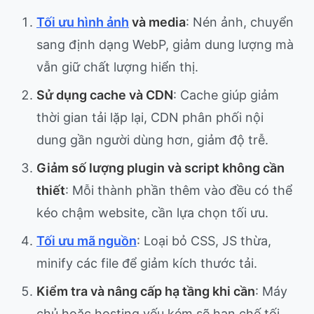
Tối ưu hình ảnh
và media
: Nén ảnh, chuyển
sang định dạng WebP, giảm dung lượng mà
vẫn giữ chất lượng hiển thị.
Sử dụng cache và CDN
: Cache giúp giảm
thời gian tải lặp lại, CDN phân phối nội
dung gần người dùng hơn, giảm độ trễ.
Giảm số lượng plugin và script không cần
thiết
: Mỗi thành phần thêm vào đều có thể
kéo chậm website, cần lựa chọn tối ưu.
Tối ưu mã nguồn
: Loại bỏ CSS, JS thừa,
minify các file để giảm kích thước tải.
Kiểm tra và nâng cấp hạ tầng khi cần
: Máy
chủ hoặc hosting yếu kém sẽ hạn chế tối