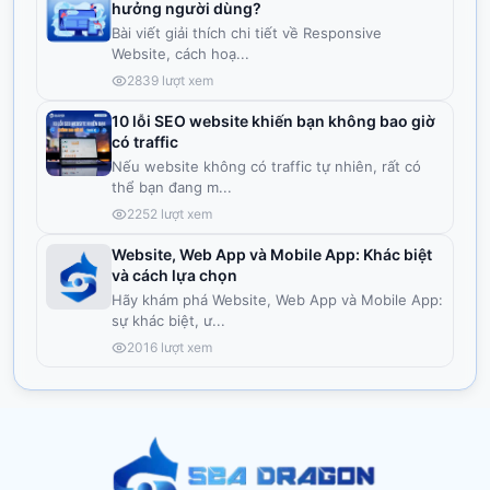
hưởng người dùng?
Bài viết giải thích chi tiết về Responsive
Website, cách hoạ
...
2839
lượt xem
10 lỗi SEO website khiến bạn không bao giờ
có traffic
Nếu website không có traffic tự nhiên, rất có
thể bạn đang m
...
2252
lượt xem
Website, Web App và Mobile App: Khác biệt
và cách lựa chọn
Hãy khám phá Website, Web App và Mobile App:
sự khác biệt, ư
...
2016
lượt xem