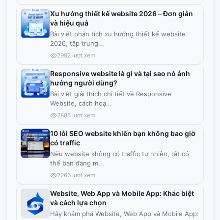
Xu hướng thiết kế website 2026 – Đơn giản
và hiệu quả
Bài viết phân tích xu hướng thiết kế website
2026, tập trung
...
2992
lượt xem
Responsive website là gì và tại sao nó ảnh
hưởng người dùng?
Bài viết giải thích chi tiết về Responsive
Website, cách hoạ
...
2885
lượt xem
10 lỗi SEO website khiến bạn không bao giờ
có traffic
Nếu website không có traffic tự nhiên, rất có
thể bạn đang m
...
2266
lượt xem
Website, Web App và Mobile App: Khác biệt
và cách lựa chọn
Hãy khám phá Website, Web App và Mobile App: