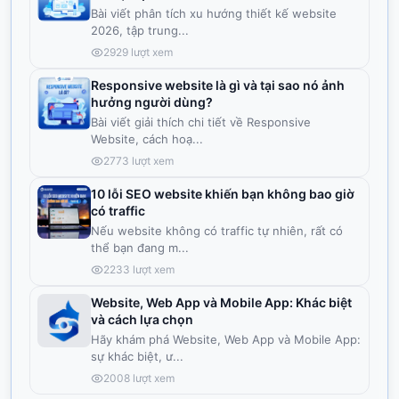
Bài viết phân tích xu hướng thiết kế website
2026, tập trung
...
2929
lượt xem
Responsive website là gì và tại sao nó ảnh
hưởng người dùng?
Bài viết giải thích chi tiết về Responsive
Website, cách hoạ
...
2773
lượt xem
10 lỗi SEO website khiến bạn không bao giờ
có traffic
Nếu website không có traffic tự nhiên, rất có
thể bạn đang m
...
2233
lượt xem
Website, Web App và Mobile App: Khác biệt
và cách lựa chọn
Hãy khám phá Website, Web App và Mobile App:
sự khác biệt, ư
...
2008
lượt xem