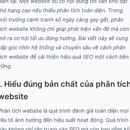
hiện tại. Một website dù có nội dung tốt vẫn khó đạt
thứ hạng cao nếu thiếu phân tích toàn diện. Trong
môi trường cạnh tranh số ngày càng gay gắt, phân
tích website không chỉ giúp phát hiện vấn đề mà còn
mở ra cơ hội tối ưu đúng hướng. Bài viết này sẽ cung
cấp góc nhìn hệ thống và chuyên sâu về cách phân
tích website để cải thiện hiệu quả SEO một cách bền
vững.
I. Hiểu đúng bản chất của phân tíc
website
Phân tích website là quá trình đánh giá toàn diện mọi
yếu tố ảnh hưởng đến hiệu suất hoạt động. Quá trình
này không chỉ tập trung vào SEO mà còn bao gồm kỹ