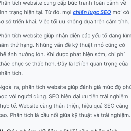
Phân tích website cung cấp bức tranh toàn cảnh về
tình trạng hiện tại. Từ đó, mọi
chiến lược SEO
mới có
cơ sở triển khai. Việc tối ưu không dựa trên cảm tính.
Phân tích website giúp nhận diện các yếu tố đang kì
hãm thứ hạng. Những vấn đề kỹ thuật nhỏ cũng có
thể ảnh hưởng lớn. Khi được phát hiện sớm, chi phí
khắc phục sẽ thấp hơn. Đây là lợi ích quan trọng của
phân tích.
Ngoài ra, phân tích website giúp đánh giá mức độ ph
hợp với người dùng. SEO hiện đại ưu tiên trải nghiệm
thực tế. Website càng thân thiện, hiệu quả SEO càng
cao. Phân tích là cầu nối giữa kỹ thuật và trải nghiệm.