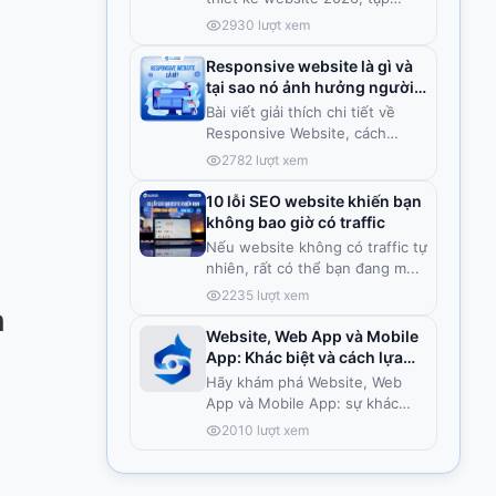
trung
...
2930
lượt xem
Responsive website là gì và
tại sao nó ảnh hưởng người
dùng?
Bài viết giải thích chi tiết về
Responsive Website, cách
hoạ
...
2782
lượt xem
10 lỗi SEO website khiến bạn
không bao giờ có traffic
Nếu website không có traffic tự
nhiên, rất có thể bạn đang m
...
2235
lượt xem
h
Website, Web App và Mobile
App: Khác biệt và cách lựa
chọn
Hãy khám phá Website, Web
App và Mobile App: sự khác
biệt, ư
...
2010
lượt xem