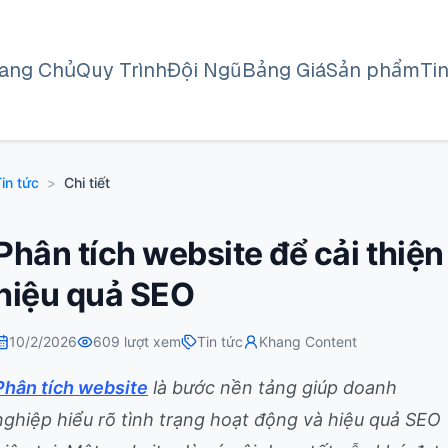
rang Chủ
Quy Trình
Đội Ngũ
Bảng Giá
Sản phẩm
Ti
in tức
>
Chi tiết
Phân tích website để cải thiện
hiệu quả SEO
10/2/2026
609
lượt xem
Tin tức
Khang Content
Phân tích website
là bước nền tảng giúp doanh
nghiệp hiểu rõ tình trạng hoạt động và hiệu quả SEO