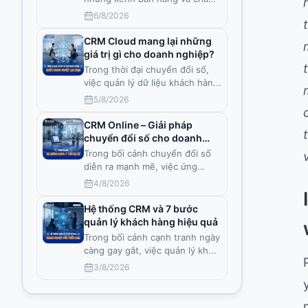
sóc kh
...
6/8/2026
CRM Cloud mang lại những
giá trị gì cho doanh nghiệp?
Trong thời đại chuyển đổi số,
việc quản lý dữ liệu khách hàn
...
5/8/2026
CRM Online – Giải pháp
chuyển đổi số cho doanh
nghiệp Việt
Trong bối cảnh chuyển đổi số
diễn ra mạnh mẽ, việc ứng
dụng
...
4/8/2026
Hệ thống CRM và 7 bước
quản lý khách hàng hiệu quả
Trong bối cảnh cạnh tranh ngày
càng gay gắt, việc quản lý kh
...
3/8/2026