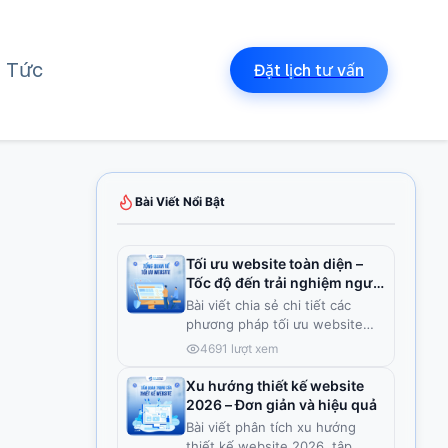
n Tức
Đặt lịch tư vấn
Bài Viết Nổi Bật
Tối ưu website toàn diện –
Tốc độ đến trải nghiệm người
dùng
Bài viết chia sẻ chi tiết các
phương pháp tối ưu website
toà
...
4691
lượt xem
Xu hướng thiết kế website
2026 – Đơn giản và hiệu quả
Bài viết phân tích xu hướng
thiết kế website 2026, tập