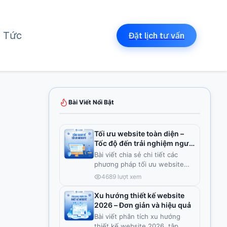
n Tức
Đặt lịch tư vấn
Bài Viết Nổi Bật
Tối ưu website toàn diện –
Tốc độ đến trải nghiệm người
dùng
Bài viết chia sẻ chi tiết các
phương pháp tối ưu website
toà
...
4689
lượt xem
Xu hướng thiết kế website
2026 – Đơn giản và hiệu quả
Bài viết phân tích xu hướng
thiết kế website 2026, tập