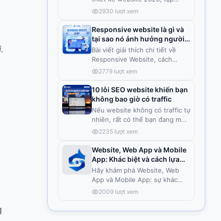
trung
...
2930
lượt xem
Responsive website là gì và
tại sao nó ảnh hưởng người
.
dùng?
Bài viết giải thích chi tiết về
Responsive Website, cách
hoạ
...
2779
lượt xem
10 lỗi SEO website khiến bạn
không bao giờ có traffic
Nếu website không có traffic tự
nhiên, rất có thể bạn đang m
...
2235
lượt xem
Website, Web App và Mobile
App: Khác biệt và cách lựa
chọn
Hãy khám phá Website, Web
App và Mobile App: sự khác
biệt, ư
...
2009
lượt xem
g