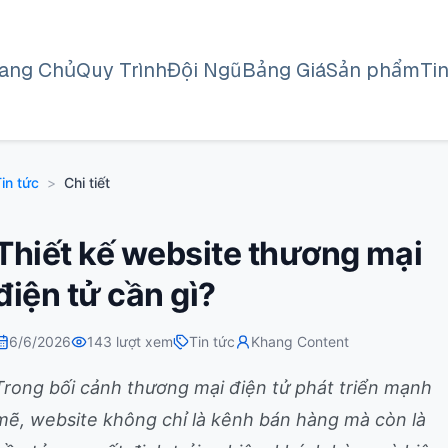
rang Chủ
Quy Trình
Đội Ngũ
Bảng Giá
Sản phẩm
Ti
in tức
>
Chi tiết
Thiết kế website thương mại
điện tử cần gì?
6/6/2026
143
lượt xem
Tin tức
Khang Content
Trong bối cảnh thương mại điện tử phát triển mạnh
mẽ, website không chỉ là kênh bán hàng mà còn là