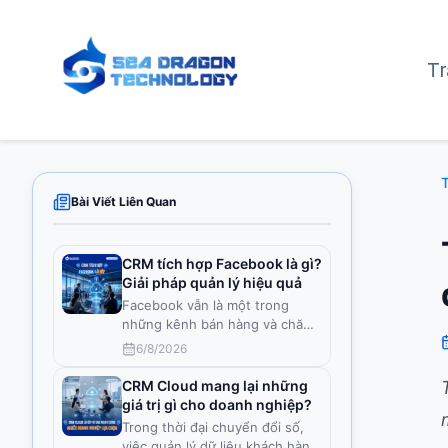
T
T
Bài Viết Liên Quan
CRM tích hợp Facebook là gì?
Giải pháp quản lý hiệu quả
Facebook vẫn là một trong
những kênh bán hàng và chăm
sóc kh
...
6/8/2026
CRM Cloud mang lại những
giá trị gì cho doanh nghiệp?
Trong thời đại chuyển đổi số,
việc quản lý dữ liệu khách hàn
...