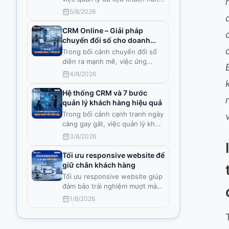
5/8/2026
CRM Online – Giải pháp
chuyển đổi số cho doanh
nghiệp Việt
Trong bối cảnh chuyển đổi số
diễn ra mạnh mẽ, việc ứng
dụng
...
4/8/2026
Hệ thống CRM và 7 bước
quản lý khách hàng hiệu quả
Trong bối cảnh cạnh tranh ngày
càng gay gắt, việc quản lý kh
...
3/8/2026
Tối ưu responsive website để
giữ chân khách hàng
Tối ưu responsive website giúp
đảm bảo trải nghiệm mượt mà
t
...
1/8/2026