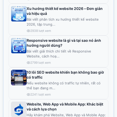
Xu hướng thiết kế website 2026 – Đơn giản
và hiệu quả
Bài viết phân tích xu hướng thiết kế website
2026, tập trung
...
2938
lượt xem
Responsive website là gì và tại sao nó ảnh
hưởng người dùng?
Bài viết giải thích chi tiết về Responsive
Website, cách hoạ
...
2799
lượt xem
10 lỗi SEO website khiến bạn không bao giờ
có traffic
Nếu website không có traffic tự nhiên, rất có
thể bạn đang m
...
2241
lượt xem
Website, Web App và Mobile App: Khác biệt
và cách lựa chọn
Hãy khám phá Website, Web App và Mobile App: