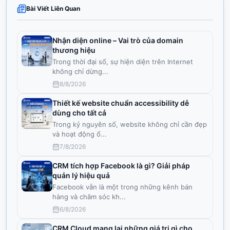
Bài Viết Liên Quan
Nhận diện online – Vai trò của domain
thương hiệu
Trong thời đại số, sự hiện diện trên Internet
không chỉ dừng
...
8/8/2026
Thiết kế website chuẩn accessibility dễ
dùng cho tất cả
Trong kỷ nguyên số, website không chỉ cần đẹp
và hoạt động ổ
...
7/8/2026
CRM tích hợp Facebook là gì? Giải pháp
quản lý hiệu quả
Facebook vẫn là một trong những kênh bán
hàng và chăm sóc kh
...
6/8/2026
CRM Cloud mang lại những giá trị gì cho