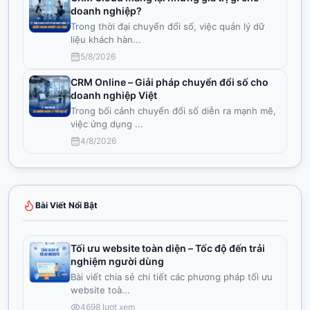
doanh nghiệp?
Trong thời đại chuyển đổi số, việc quản lý dữ
liệu khách hàn
...
5/8/2026
CRM Online – Giải pháp chuyển đổi số cho
doanh nghiệp Việt
Trong bối cảnh chuyển đổi số diễn ra mạnh mẽ,
việc ứng dụng
...
4/8/2026
Bài Viết Nổi Bật
Tối ưu website toàn diện – Tốc độ đến trải
nghiệm người dùng
Bài viết chia sẻ chi tiết các phương pháp tối ưu
website toà
...
4698
lượt xem