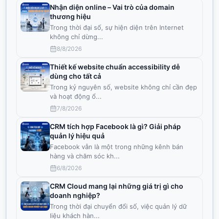
Nhận diện online – Vai trò của domain
thương hiệu
Trong thời đại số, sự hiện diện trên Internet
không chỉ dừng
...
8/8/2026
Thiết kế website chuẩn accessibility dễ
dùng cho tất cả
Trong kỷ nguyên số, website không chỉ cần đẹp
và hoạt động ổ
...
7/8/2026
CRM tích hợp Facebook là gì? Giải pháp
quản lý hiệu quả
Facebook vẫn là một trong những kênh bán
hàng và chăm sóc kh
...
6/8/2026
CRM Cloud mang lại những giá trị gì cho
doanh nghiệp?
Trong thời đại chuyển đổi số, việc quản lý dữ
liệu khách hàn
...