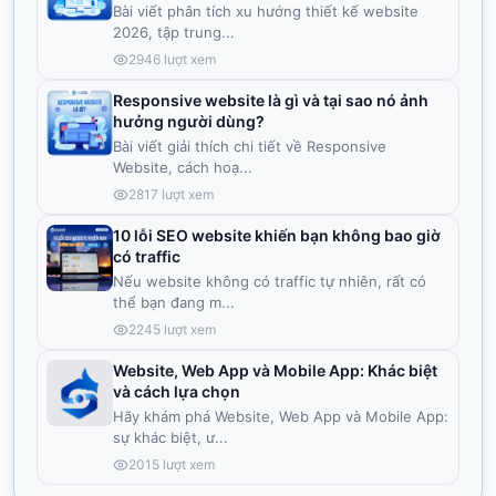
Bài viết phân tích xu hướng thiết kế website
2026, tập trung
...
2946
lượt xem
Responsive website là gì và tại sao nó ảnh
hưởng người dùng?
Bài viết giải thích chi tiết về Responsive
Website, cách hoạ
...
2817
lượt xem
10 lỗi SEO website khiến bạn không bao giờ
có traffic
Nếu website không có traffic tự nhiên, rất có
thể bạn đang m
...
2245
lượt xem
Website, Web App và Mobile App: Khác biệt
và cách lựa chọn
Hãy khám phá Website, Web App và Mobile App:
sự khác biệt, ư
...
2015
lượt xem