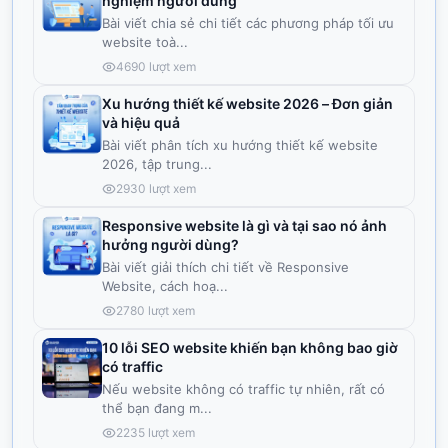
nghiệm người dùng
Bài viết chia sẻ chi tiết các phương pháp tối ưu
website toà
...
4690
lượt xem
Xu hướng thiết kế website 2026 – Đơn giản
và hiệu quả
Bài viết phân tích xu hướng thiết kế website
2026, tập trung
...
2930
lượt xem
Responsive website là gì và tại sao nó ảnh
hưởng người dùng?
Bài viết giải thích chi tiết về Responsive
Website, cách hoạ
...
2780
lượt xem
10 lỗi SEO website khiến bạn không bao giờ
có traffic
Nếu website không có traffic tự nhiên, rất có
thể bạn đang m
...
2235
lượt xem