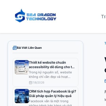
T
T
Bài Viết Liên Quan
Thiết kế website chuẩn
accessibility dễ dùng cho tất
cả
Trong kỷ nguyên số, website
không chỉ cần đẹp và hoạt
động ổ
...
7/8/2026
CRM tích hợp Facebook là gì?
Giải pháp quản lý hiệu quả
Facebook vẫn là một trong
những kênh bán hàng và chăm