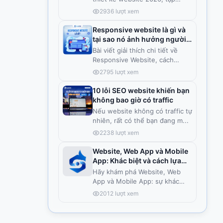
trung
...
2936
lượt xem
Responsive website là gì và
tại sao nó ảnh hưởng người
dùng?
Bài viết giải thích chi tiết về
Responsive Website, cách
hoạ
...
2795
lượt xem
10 lỗi SEO website khiến bạn
không bao giờ có traffic
Nếu website không có traffic tự
nhiên, rất có thể bạn đang m
...
2238
lượt xem
Website, Web App và Mobile
App: Khác biệt và cách lựa
chọn
Hãy khám phá Website, Web
App và Mobile App: sự khác
biệt, ư
...
2012
lượt xem