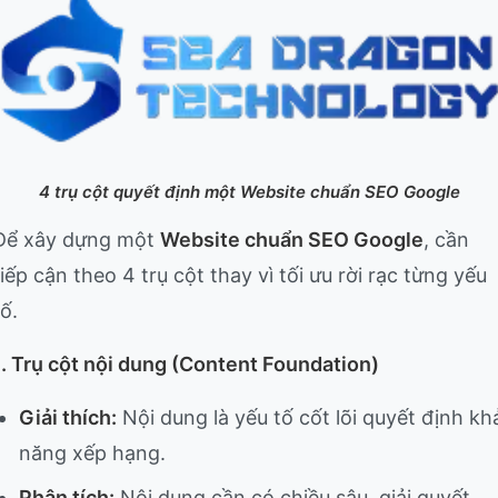
4 trụ cột quyết định một Website chuẩn SEO Google
Để xây dựng một
Website chuẩn SEO Google
, cần
tiếp cận theo 4 trụ cột thay vì tối ưu rời rạc từng yếu
tố.
1. Trụ cột nội dung (Content Foundation)
Giải thích:
Nội dung là yếu tố cốt lõi quyết định kh
năng xếp hạng.
Phân tích:
Nội dung cần có chiều sâu, giải quyết