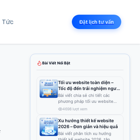
n Tức
Đặt lịch tư vấn
Bài Viết Nổi Bật
Tối ưu website toàn diện –
Tốc độ đến trải nghiệm người
dùng
Bài viết chia sẻ chi tiết các
phương pháp tối ưu website
toà
...
4698
lượt xem
Xu hướng thiết kế website
2026 – Đơn giản và hiệu quả
c
Bài viết phân tích xu hướng
thiết kế website 2026, tập