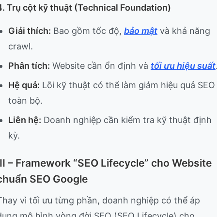
4. Trụ cột kỹ thuật (Technical Foundation)
Giải thích:
Bao gồm tốc độ,
bảo mật
và khả năng
crawl.
Phân tích:
Website cần ổn định và
tối ưu hiệu suất
Hệ quả:
Lỗi kỹ thuật có thể làm giảm hiệu quả SEO
toàn bộ.
Liên hệ:
Doanh nghiệp cần kiểm tra kỹ thuật định
kỳ.
III – Framework “SEO Lifecycle” cho Website
chuẩn SEO Google
Thay vì tối ưu từng phần, doanh nghiệp có thể áp
dụng mô hình vòng đời SEO (SEO Lifecycle) cho