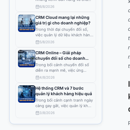
sóc kh
...
6/8/2026
CRM Cloud mang lại những
giá trị gì cho doanh nghiệp?
Trong thời đại chuyển đổi số,
việc quản lý dữ liệu khách hàn
...
5/8/2026
CRM Online – Giải pháp
chuyển đổi số cho doanh
nghiệp Việt
Trong bối cảnh chuyển đổi số
diễn ra mạnh mẽ, việc ứng
dụng
...
4/8/2026
Hệ thống CRM và 7 bước
quản lý khách hàng hiệu quả
Trong bối cảnh cạnh tranh ngày
càng gay gắt, việc quản lý kh
...
3/8/2026