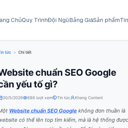
rang Chủ
Quy Trình
Đội Ngũ
Bảng Giá
Sản phẩm
Ti
in tức
>
Chi tiết
Website chuẩn SEO Google
cần yếu tố gì?
30/5/2026
686
lượt xem
Tin tức
Khang Content
Một
Website chuẩn SEO Google
không đơn thuần là
website có thể lên top tìm kiếm, mà là hệ thống đượ