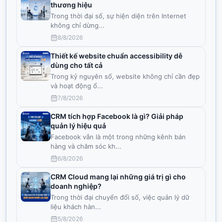
thương hiệu
Trong thời đại số, sự hiện diện trên Internet
không chỉ dừng
...
8/8/2026
Thiết kế website chuẩn accessibility dễ
dùng cho tất cả
Trong kỷ nguyên số, website không chỉ cần đẹp
và hoạt động ổ
...
7/8/2026
CRM tích hợp Facebook là gì? Giải pháp
quản lý hiệu quả
Facebook vẫn là một trong những kênh bán
hàng và chăm sóc kh
...
6/8/2026
CRM Cloud mang lại những giá trị gì cho
doanh nghiệp?
Trong thời đại chuyển đổi số, việc quản lý dữ
liệu khách hàn
...
5/8/2026